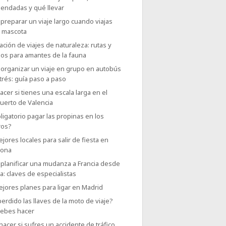
endadas y qué llevar
reparar un viaje largo cuando viajas
u mascota
ación de viajes de naturaleza: rutas y
nos para amantes de la fauna
organizar un viaje en grupo en autobús
trés: guía paso a paso
cer si tienes una escala larga en el
uerto de Valencia
ligatorio pagar las propinas en los
ros?
jores locales para salir de fiesta en
lona
planificar una mudanza a Francia desde
: claves de especialistas
jores planes para ligar en Madrid
erdido las llaves de la moto de viaje?
debes hacer
acer si sufres un accidente de tráfico