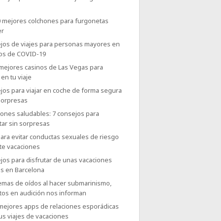
0 mejores colchones para furgonetas
er
jos de viajes para personas mayores en
os de COVID-19
 mejores casinos de Las Vegas para
 en tu viaje
jos para viajar en coche de forma segura
sorpresas
iones saludables: 7 consejos para
tar sin sorpresas
ara evitar conductas sexuales de riesgo
te vacaciones
jos para disfrutar de unas vacaciones
es en Barcelona
emas de oídos al hacer submarinismo,
tos en audición nos informan
 mejores apps de relaciones esporádicas
us viajes de vacaciones