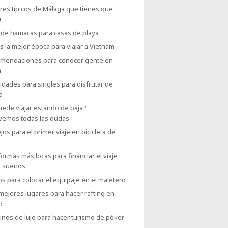
res típicos de Málaga que tienes que
r
 de hamacas para casas de playa
s la mejor época para viajar a Vietnam
omendaciones para conocer gente en
a
vidades para singles para disfrutar de
d
uede viajar estando de baja?
vemos todas las dudas
os para el primer viaje en bicicleta de
formas más locas para financiar el viaje
s sueños
os para colocar el equipaje en el maletero
mejores lugares para hacer rafting en
d
inos de lujo para hacer turismo de póker