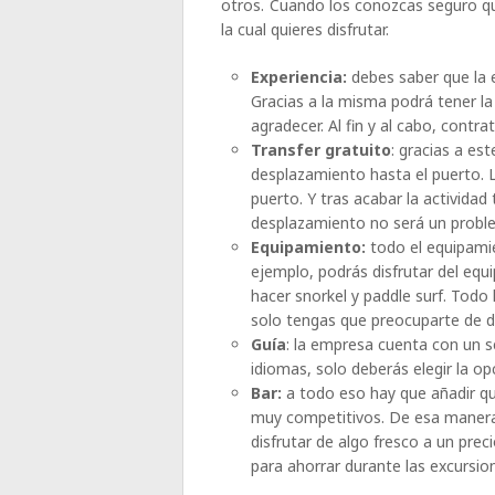
otros. Cuando los conozcas seguro qu
la cual quieres disfrutar.
Experiencia:
debes saber que la 
Gracias a la misma podrá tener la 
agradecer. Al fin y al cabo, contra
Transfer gratuito
: gracias a es
desplazamiento hasta el puerto. L
puerto. Y tras acabar la actividad 
desplazamiento no será un probl
Equipamiento:
todo el equipamie
ejemplo, podrás disfrutar del eq
hacer snorkel y paddle surf. Todo 
solo tengas que preocuparte de di
Guía
: la empresa cuenta con un se
idiomas, solo deberás elegir la o
Bar:
a todo eso hay que añadir que
muy competitivos. De esa manera p
disfrutar de algo fresco a un pre
para ahorrar durante las excursi