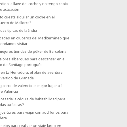
dido la llave del coche y no tengo copia:
e actuación
o cuesta alquilar un coche en el
uerto de Mallorca?
das típicas de la India
udades en cruceros del Mediterráneo que
endamos visitar
 mejores tiendas de póker de Barcelona
ejores albergues para descansar en el
o de Santiago portugués
en La Herradura: el plan de aventura
ivertido de Granada
g cerca de valencia: el mejor lugar a 1
de Valencia
cesaria la cédula de habitabilidad para
das turísticas?
os útiles para viajar con audífonos para
dera
sejos para realizar un viaje largo en