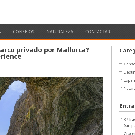
s
A
CONSEJOS
NATURALEZA
CONTACTAR
arco privado por Mallorca?
Categ
erience
Conse
Desti
Españ
Natur
Entra
37 fra
(sin p
Crucer