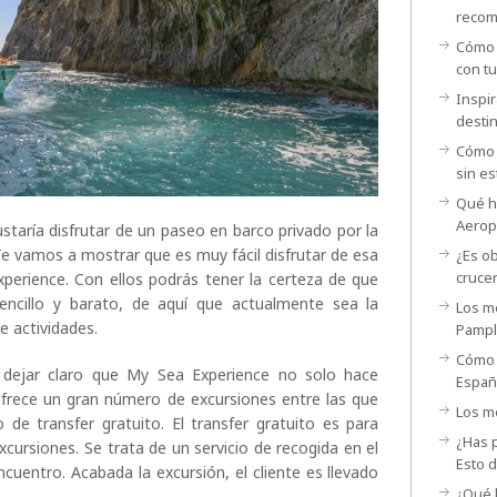
recom
Cómo p
con t
Inspir
desti
Cómo 
sin es
Qué ha
Aerop
ustaría disfrutar de un paseo en barco privado por la
 Te vamos a mostrar que es muy fácil disfrutar de esa
¿Es ob
cruce
perience. Con ellos podrás tener la certeza de que
ncillo y barato, de aquí que actualmente sea la
Los me
de actividades.
Pamp
Cómo 
o dejar claro que My Sea Experience no solo hace
España
frece un gran número de excursiones entre las que
Los me
o de transfer gratuito. El transfer gratuito es para
¿Has p
xcursiones. Se trata de un servicio de recogida en el
Esto 
ncuentro. Acabada la excursión, el cliente es llevado
¿Qué h