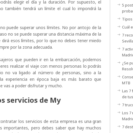
podrás elegir el día y la duración. Por supuesto, el
5 post
 también tendrá un límite el cual lo impondrá la
proba
Tipos
Cuál e
no puede superar unos límites. No por antojo de la
 caso no se puede superar una distancia máxima de la
7 rec
te dirá esos límites, por lo que no debes tener miedo
Sevill
iempre por la zona adecuada.
7 acti
Madri
ajeros que pueden ir en la embarcación, podemos
¿Se p
ieres realizar el viaje con menos personas lo podrás
Resol
cio no va ligado al número de personas, sino a la
Consej
r la experiencia en época baja es más barato que
MTB
ue vas a poder disfrutar y mucho.
Las 7 
de tu
os servicios de My
7 truc
Los 7 
Madri
ontratar los servicios de esta empresa es una gran
7 dest
s importantes, pero debes saber que hay muchos