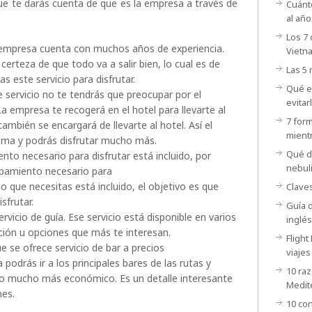
e te darás cuenta de que es la empresa a través de
Cuánt
al añ
Los 7 
empresa cuenta con muchos años de experiencia.
Vietn
certeza de que todo va a salir bien, lo cual es de
Las 5
tas este servicio para disfrutar.
Qué es
te servicio no te tendrás que preocupar por el
evitar
a empresa te recogerá en el hotel para llevarte al
7 form
también se encargará de llevarte al hotel. Así el
mientr
ema y podrás disfrutar mucho más.
Qué de
nto necesario para disfrutar está incluido, por
nebul
uipamiento necesario para
lo que necesitas está incluido, el objetivo es que
Claves
sfrutar.
Guía d
rvicio de guía. Ese servicio está disponible en varios
inglés
pción u opciones que más te interesan.
Flight
 se ofrece servicio de bar a precios
viajes
odrás ir a los principales bares de las rutas y
10 raz
cio mucho más económico. Es un detalle interesante
Medit
ones.
10 con