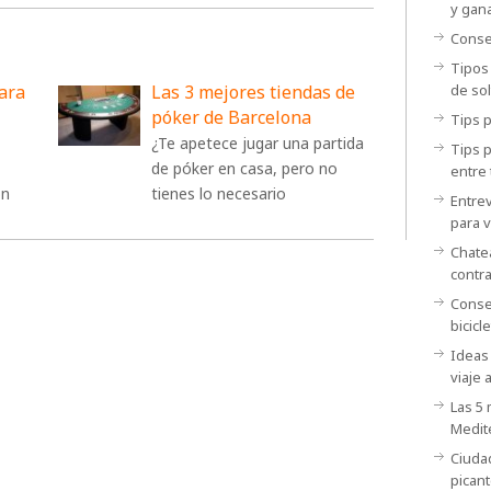
y gana
Consej
Tipos
de sol
para
Las 3 mejores tiendas de
póker de Barcelona
Tips p
¿Te apetece jugar una partida
Tips 
de póker en casa, pero no
entre 
on
tienes lo necesario
Entrev
para v
Chatea
contr
Consej
bicicle
Ideas 
viaje 
Las 5
Medit
Ciuda
picant