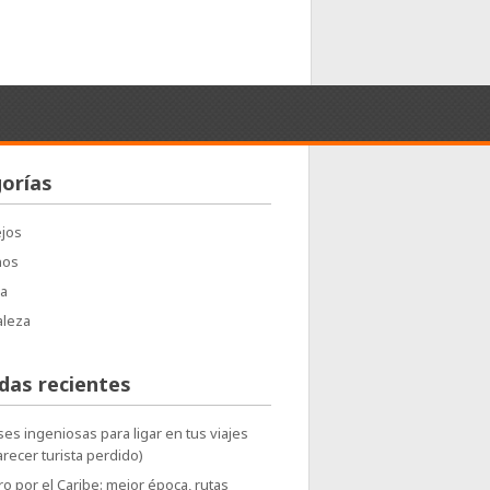
orías
jos
nos
a
aleza
das recientes
ses ingeniosas para ligar en tus viajes
arecer turista perdido)
o por el Caribe: mejor época, rutas