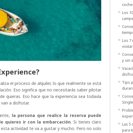
coche
Los 1
camp
Conse
tiemp
Los 7
visitar
Conse
y sin 
Vacac
Experience?
disfru
Tips p
liza el proceso de alquiler, lo que realmente se está
duran
ulación. Eso significa que no necesitarás saber pilotar
Conse
onde quieras. Eso hace que la experiencia sea todavía
Singl
van a disfrutar.
Probl
ente,
la persona que realice la reserva puede
exper
de quieres ir con la embarcación
. Si tienes claro
Las 5
r, esta actividad te va a gustar y mucho. Pero no solo
para t