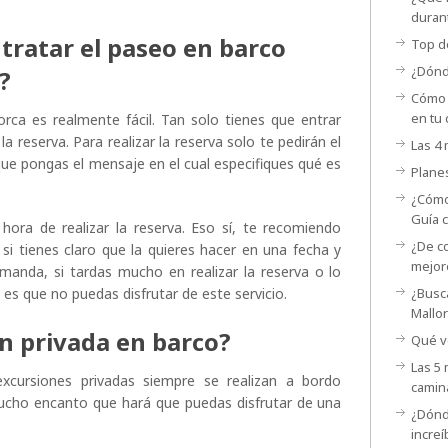
duran
tratar el paseo en barco
Top d
¿Dónd
a?
Cómo 
en tu 
orca es realmente fácil. Tan solo tienes que entrar
 la reserva. Para realizar la reserva solo te pedirán el
Las 4
ue pongas el mensaje en el cual especifiques qué es
Planes
¿Cómo
Guía 
hora de realizar la reserva. Eso sí, te recomiendo
¿De c
 si tienes claro que la quieres hacer en una fecha y
mejor
anda, si tardas mucho en realizar la reserva o lo
 es que no puedas disfrutar de este servicio.
¿Busc
Mallo
ón privada en barco?
Qué ve
Las 5 
xcursiones privadas siempre se realizan a bordo
camin
ucho encanto que hará que puedas disfrutar de una
¿Dónd
incre