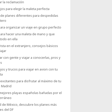
r la reclamación
os para elegir la maleta perfecta
 de planes diferentes para despedidas
tero
ara organizar un viaje en grupo perfecto
para hacer una maleta de mano y que
todo en ella
ista en el extranjero, consejos básicos
iajar
r con gente y viajar a conocerlas, pros y
as
os y trucos para viajar en avion con tu
ta
excitantes para disfrutar al máximo de tu
a Madrid
 mejores playas españolas bañadas por el
erráneo
d de México, descubre los planes más
es del DF