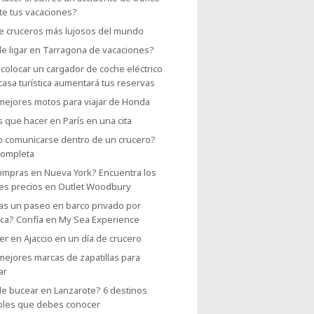
te tus vacaciones?
e cruceros más lujosos del mundo
e ligar en Tarragona de vacaciones?
colocar un cargador de coche eléctrico
casa turística aumentará tus reservas
 mejores motos para viajar de Honda
 que hacer en París en una cita
 comunicarse dentro de un crucero?
completa
ompras en Nueva York? Encuentra los
es precios en Outlet Woodbury
as un paseo en barco privado por
rca? Confía en My Sea Experience
r en Ajaccio en un día de crucero
mejores marcas de zapatillas para
ar
e bucear en Lanzarote? 6 destinos
íbles que debes conocer