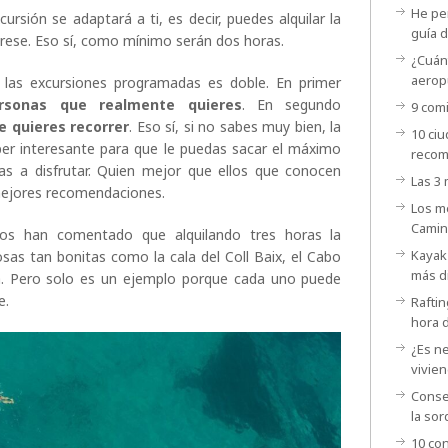
He per
ursión se adaptará a ti, es decir, puedes alquilar la
guía d
erese. Eso sí, como mínimo serán dos horas.
¿Cuánt
aerop
 las excursiones programadas es doble. En primer
ersonas que realmente quieres
. En segundo
9 comi
ue quieres recorrer
. Eso sí, si no sabes muy bien, la
10 ci
per interesante para que le puedas sacar el máximo
recom
vas a disfrutar. Quien mejor que ellos que conocen
Las 3
s mejores recomendaciones.
Los m
Camin
nos han comentado que alquilando tres horas la
Kayak 
sas tan bonitas como la cala del Coll Baix, el Cabo
más d
a. Pero solo es un ejemplo porque cada uno puede
se.
Raftin
hora 
¿Es ne
vivien
Consej
la sor
10 con