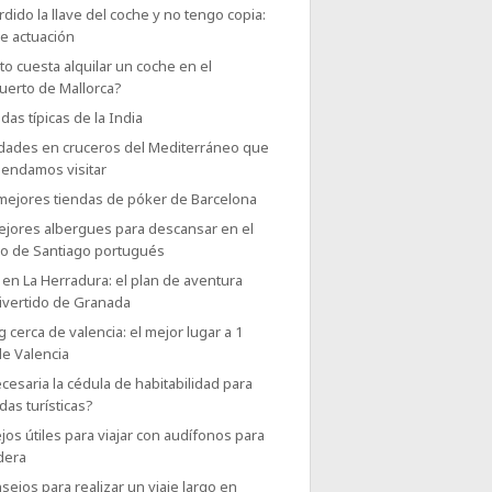
dido la llave del coche y no tengo copia:
e actuación
o cuesta alquilar un coche en el
uerto de Mallorca?
das típicas de la India
udades en cruceros del Mediterráneo que
endamos visitar
 mejores tiendas de póker de Barcelona
ejores albergues para descansar en el
o de Santiago portugués
en La Herradura: el plan de aventura
ivertido de Granada
g cerca de valencia: el mejor lugar a 1
de Valencia
cesaria la cédula de habitabilidad para
das turísticas?
os útiles para viajar con audífonos para
dera
sejos para realizar un viaje largo en