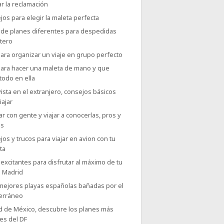
r la reclamación
os para elegir la maleta perfecta
 de planes diferentes para despedidas
tero
ara organizar un viaje en grupo perfecto
para hacer una maleta de mano y que
todo en ella
ista en el extranjero, consejos básicos
iajar
r con gente y viajar a conocerlas, pros y
as
os y trucos para viajar en avion con tu
ta
excitantes para disfrutar al máximo de tu
a Madrid
 mejores playas españolas bañadas por el
erráneo
d de México, descubre los planes más
es del DF