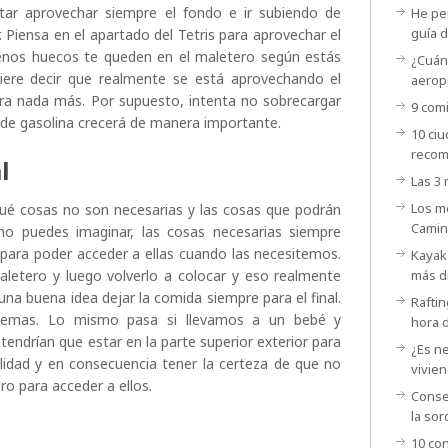
ar aprovechar siempre el fondo e ir subiendo de
He per
guía d
r. Piensa en el apartado del Tetris para aprovechar el
nos huecos te queden en el maletero según estás
¿Cuánt
uiere decir que realmente se está aprovechando el
aerop
ra nada más. Por supuesto, intenta no sobrecargar
9 comi
de gasolina crecerá de manera importante.
10 ci
recom
l
Las 3
Los m
qué cosas no son necesarias y las cosas que podrán
Camin
omo puedes imaginar, las cosas necesarias siempre
r para poder acceder a ellas cuando las necesitemos.
Kayak 
aletero y luego volverlo a colocar y eso realmente
más d
una buena idea dejar la comida siempre para el final.
Raftin
oblemas. Lo mismo pasa si llevamos a un bebé y
hora 
endrían que estar en la parte superior exterior para
¿Es ne
lidad y en consecuencia tener la certeza de que no
vivien
o para acceder a ellos.
Consej
la sor
10 con