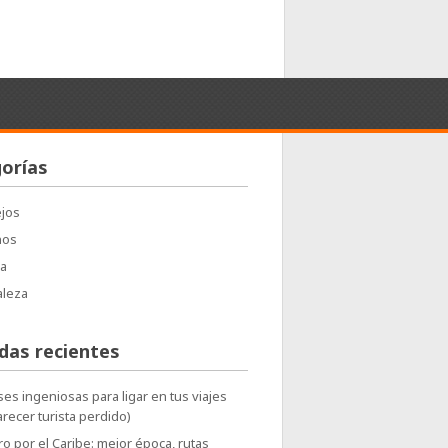
orías
jos
nos
a
aleza
das recientes
ses ingeniosas para ligar en tus viajes
arecer turista perdido)
o por el Caribe: mejor época, rutas