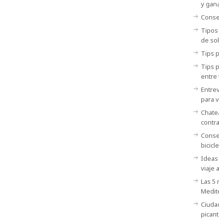
y gana
Consej
Tipos
de sol
Tips p
Tips 
entre 
Entrev
para v
Chatea
contr
Consej
bicicle
Ideas 
viaje 
Las 5
Medit
Ciuda
picant