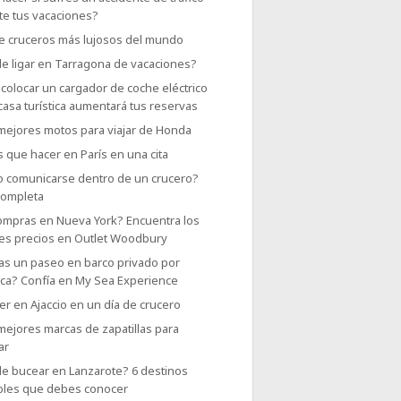
te tus vacaciones?
e cruceros más lujosos del mundo
e ligar en Tarragona de vacaciones?
colocar un cargador de coche eléctrico
casa turística aumentará tus reservas
 mejores motos para viajar de Honda
 que hacer en París en una cita
 comunicarse dentro de un crucero?
completa
ompras en Nueva York? Encuentra los
es precios en Outlet Woodbury
as un paseo en barco privado por
rca? Confía en My Sea Experience
r en Ajaccio en un día de crucero
mejores marcas de zapatillas para
ar
e bucear en Lanzarote? 6 destinos
íbles que debes conocer