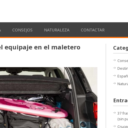
s
A
CONSEJOS
NATURALEZA
CONTACTAR
el equipaje en el maletero
Categ
Conse
Desti
Españ
Natur
Entra
37 fra
(sin p
Crucer