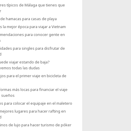
res típicos de Málaga que tienes que
r
 de hamacas para casas de playa
s la mejor época para viajar a Vietnam
omendaciones para conocer gente en
a
vidades para singles para disfrutar de
d
uede viajar estando de baja?
vemos todas las dudas
os para el primer viaje en bicicleta de
formas más locas para financiar el viaje
s sueños
os para colocar el equipaje en el maletero
mejores lugares para hacer rafting en
d
inos de lujo para hacer turismo de póker