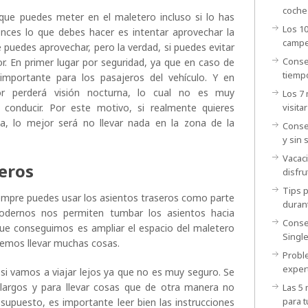
coche
que puedes meter en el maletero incluso si lo has
Los 1
nces lo que debes hacer es intentar aprovechar la
camp
 puedes aprovechar, pero la verdad, si puedes evitar
Conse
. En primer lugar por seguridad, ya que en caso de
tiemp
mportante para los pasajeros del vehículo. Y en
or perderá visión nocturna, lo cual no es muy
Los 7
conducir. Por este motivo, si realmente quieres
visitar
la, lo mejor será no llevar nada en la zona de la
Conse
y sin 
Vacac
seros
disfru
Tips p
siempre puedes usar los asientos traseros como parte
duran
dernos nos permiten tumbar los asientos hacia
Conse
ue conseguimos es ampliar el espacio del maletero
Singl
emos llevar muchas cosas.
Probl
exper
i vamos a viajar lejos ya que no es muy seguro. Se
 largos y para llevar cosas que de otra manera no
Las 5
para t
 supuesto, es importante leer bien las instrucciones