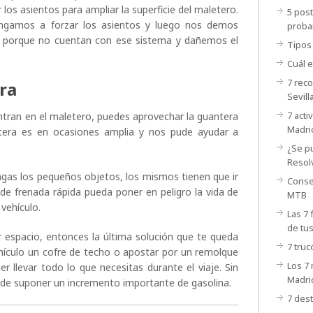
os asientos para ampliar la superficie del maletero.
5 post
gamos a forzar los asientos y luego nos demos
proba
 porque no cuentan con ese sistema y dañemos el
Tipos
Cuál e
7 rec
ra
Sevill
7 acti
ntran en el maletero, puedes aprovechar la guantera
Madri
ntera es en ocasiones amplia y nos pude ayudar a
¿Se p
Resol
gas los pequeños objetos, los mismos tienen que ir
Consej
 de frenada rápida pueda poner en peligro la vida de
MTB
 vehículo.
Las 7 
de tu
er espacio, entonces la última solución que te queda
7 truc
vehículo un cofre de techo o apostar por un remolque
Los 7 
r llevar todo lo que necesitas durante el viaje. Sin
Madri
ede suponer un incremento importante de gasolina.
7 dest