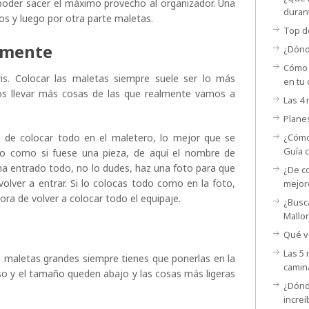
 poder sacer el máximo provecho al organizador. Una
duran
s y luego por otra parte maletas.
Top d
amente
¿Dónd
Cómo 
ris. Colocar las maletas siempre suele ser lo más
en tu 
s llevar más cosas de las que realmente vamos a
Las 4
Planes
 de colocar todo en el maletero, lo mejor que se
¿Cómo
Guía 
do como si fuese una pieza, de aquí el nombre de
e ha entrado todo, no lo dudes, haz una foto para que
¿De c
volver a entrar. Si lo colocas todo como en la foto,
mejor
ra de volver a colocar todo el equipaje.
¿Busc
Mallo
Qué ve
Las 5 
 maletas grandes siempre tienes que ponerlas en la
camin
peso y el tamaño queden abajo y las cosas más ligeras
¿Dónd
incre