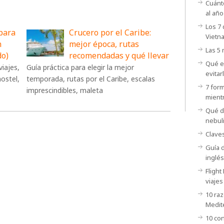
Cuánt
al añ
Los 7 
 para
Crucero por el Caribe:
Vietn
n
mejor época, rutas
Las 5
do)
recomendadas y qué llevar
Qué es
viajes,
Guía práctica para elegir la mejor
evitar
ostel,
temporada, rutas por el Caribe, escalas
7 form
imprescindibles, maleta
mientr
Qué de
nebul
Claves
Guía d
inglés
Flight
viajes
10 raz
Medit
10 con