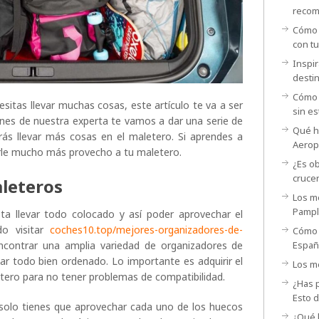
recom
Cómo p
con t
Inspir
desti
Cómo 
esitas llevar muchas cosas, este artículo te va a ser
sin es
nes de nuestra experta te vamos a dar una serie de
Qué ha
rás llevar más cosas en el maletero. Si aprendes a
Aerop
arle mucho más provecho a tu maletero.
¿Es ob
cruce
leteros
Los me
Pamp
sta llevar todo colocado y así poder aprovechar el
do visitar
coches10.top/mejores-organizadores-de-
Cómo 
contrar una amplia variedad de organizadores de
España
gar todo bien ordenado. Lo importante es adquirir el
Los me
ero para no tener problemas de compatibilidad.
¿Has p
Esto 
 solo tienes que aprovechar cada uno de los huecos
¿Qué h