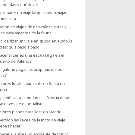
endadas y qué llevar
reparar un viaje largo cuando viajas
u mascota
ación de viajes de naturaleza: rutas y
nos para amantes de la fauna
organizar un viaje en grupo en autobús
trés: guía paso a paso
cer si tienes una escala larga en el
uerto de Valencia
ligatorio pagar las propinas en los
ros?
jores locales para salir de fiesta en
lona
planificar una mudanza a Francia desde
: claves de especialistas
jores planes para ligar en Madrid
erdido las llaves de la moto de viaje?
debes hacer
acer si sufres un accidente de tráfico