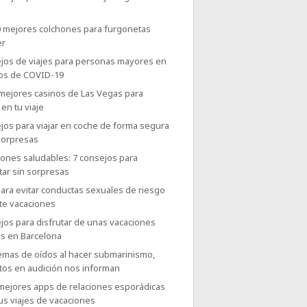
0 mejores colchones para furgonetas
er
jos de viajes para personas mayores en
os de COVID-19
 mejores casinos de Las Vegas para
 en tu viaje
jos para viajar en coche de forma segura
sorpresas
iones saludables: 7 consejos para
tar sin sorpresas
ara evitar conductas sexuales de riesgo
te vacaciones
jos para disfrutar de unas vacaciones
es en Barcelona
emas de oídos al hacer submarinismo,
tos en audición nos informan
 mejores apps de relaciones esporádicas
us viajes de vacaciones