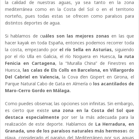
la calidad de nuestras aguas, ya sea tanto en la zona
mediterránea como en la Costa del Sol o en el territorio
norteño, pues todas estas se ofrecen como paraísos para
distintos deportes de agua.
Si hablamos de c
uáles son las mejores zonas
en las que
hacer kayak en toda España, entonces podemos recorrer toda
la costa, empezando por
el río Sella en Asturias,
siguiendo
por el río Ulla en Galicia, el río Noguera en Huesca,
la ruta
Fenicia en Cartagena
, la “Muralla China” de Finestres en
Huesca,
las calas de Els Colls en Barcelona, en Villargordo
Del Cabriel en Valencia,
la Cova d’en Gispert en Girona, el
Parque Natural Cabo de Gata en Almería o
los acantilados de
Maro-Cerro Gordo en Málaga.
Como puedes observar, las opciones son infinitas. Sin embargo,
es cierto que existe
una zona en la Costa del Sol que
destaca especialmente
por ser la más adecuada para la
realización de este deporte. Hablamos de
La Herradura, en
Granada, uno de los paraísos naturales más hermoso
s de
playa, considerado el paraíso del Mediterráneo por sus aguas