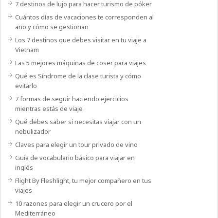
7 destinos de lujo para hacer turismo de póker
Cuántos días de vacaciones te corresponden al
año y cómo se gestionan
Los 7 destinos que debes visitar en tu viaje a
Vietnam
Las 5 mejores máquinas de coser para viajes
Qué es Síndrome de la clase turista y cómo
evitarlo
7 formas de seguir haciendo ejercicios
mientras estás de viaje
Qué debes saber si necesitas viajar con un
nebulizador
Claves para elegir un tour privado de vino
Guía de vocabulario básico para viajar en
inglés
Flight By Fleshlight, tu mejor compañero en tus
viajes
10 razones para elegir un crucero por el
Mediterráneo