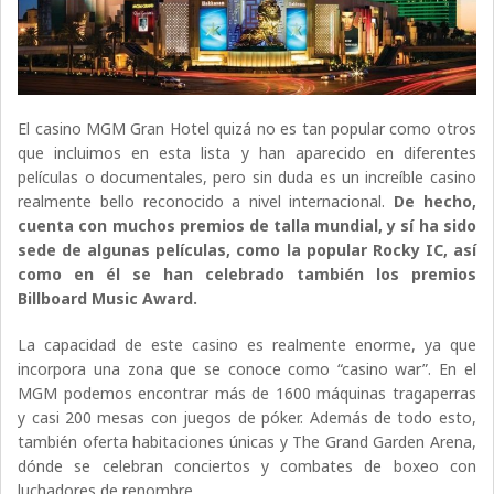
El casino MGM Gran Hotel quizá no es tan popular como otros
que incluimos en esta lista y han aparecido en diferentes
películas o documentales, pero sin duda es un increíble casino
realmente bello reconocido a nivel internacional.
De hecho,
cuenta con muchos premios de talla mundial, y sí ha sido
sede de algunas películas, como la popular Rocky IC, así
como en él se han celebrado también los premios
Billboard Music Award.
La capacidad de este casino es realmente enorme, ya que
incorpora una zona que se conoce como “casino war”. En el
MGM podemos encontrar más de 1600 máquinas tragaperras
y casi 200 mesas con juegos de póker. Además de todo esto,
también oferta habitaciones únicas y The Grand Garden Arena,
dónde se celebran conciertos y combates de boxeo con
luchadores de renombre.