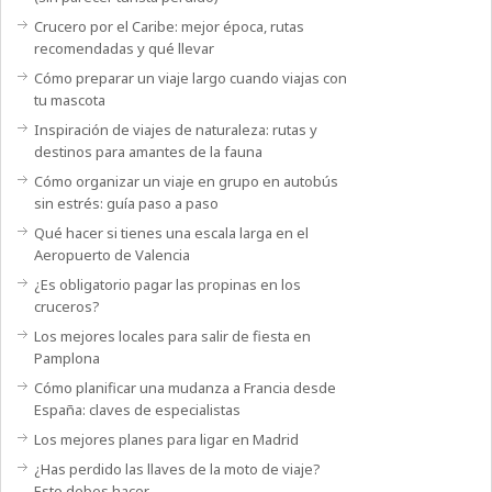
Crucero por el Caribe: mejor época, rutas
recomendadas y qué llevar
Cómo preparar un viaje largo cuando viajas con
tu mascota
Inspiración de viajes de naturaleza: rutas y
destinos para amantes de la fauna
Cómo organizar un viaje en grupo en autobús
sin estrés: guía paso a paso
Qué hacer si tienes una escala larga en el
Aeropuerto de Valencia
¿Es obligatorio pagar las propinas en los
cruceros?
Los mejores locales para salir de fiesta en
Pamplona
Cómo planificar una mudanza a Francia desde
España: claves de especialistas
Los mejores planes para ligar en Madrid
¿Has perdido las llaves de la moto de viaje?
Esto debes hacer