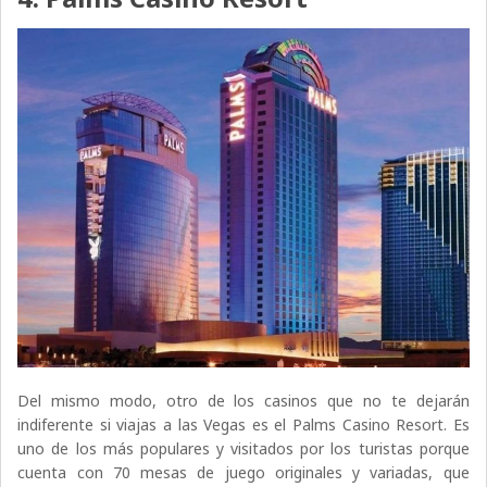
Del mismo modo, otro de los casinos que no te dejarán
indiferente si viajas a las Vegas es el Palms Casino Resort. Es
uno de los más populares y visitados por los turistas porque
cuenta con 70 mesas de juego originales y variadas, que