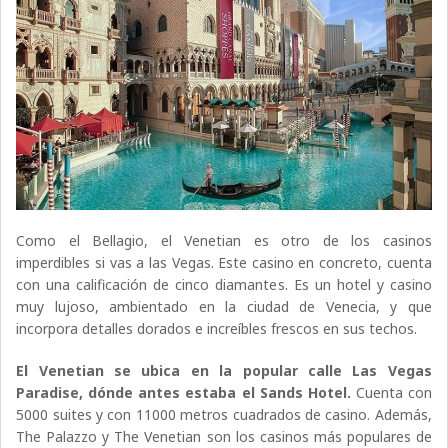
Como el Bellagio, el Venetian es otro de los casinos
imperdibles si vas a las Vegas. Este casino en concreto, cuenta
con una calificación de cinco diamantes. Es un hotel y casino
muy lujoso, ambientado en la ciudad de Venecia, y que
incorpora detalles dorados e increíbles frescos en sus techos.
El Venetian se ubica en la popular calle Las Vegas
Paradise, dónde antes estaba el Sands Hotel.
Cuenta con
5000 suites y con 11000 metros cuadrados de casino. Además,
The Palazzo y The Venetian son los casinos más populares de