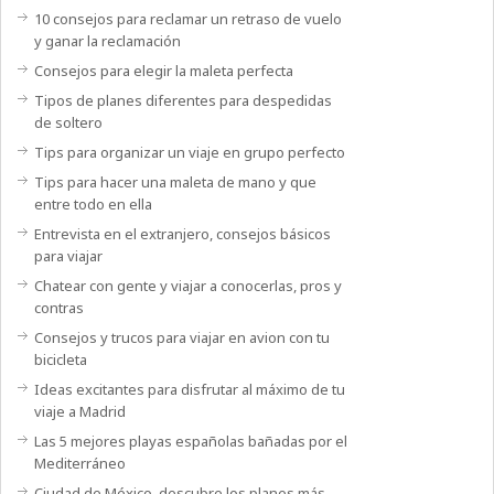
10 consejos para reclamar un retraso de vuelo
y ganar la reclamación
Consejos para elegir la maleta perfecta
Tipos de planes diferentes para despedidas
de soltero
Tips para organizar un viaje en grupo perfecto
Tips para hacer una maleta de mano y que
entre todo en ella
Entrevista en el extranjero, consejos básicos
para viajar
Chatear con gente y viajar a conocerlas, pros y
contras
Consejos y trucos para viajar en avion con tu
bicicleta
Ideas excitantes para disfrutar al máximo de tu
viaje a Madrid
Las 5 mejores playas españolas bañadas por el
Mediterráneo
Ciudad de México, descubre los planes más