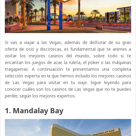
Si vas a viajar a las Vegas, además de disfrutar de su gran
oferta de ocio y discotecas, es fundamental que te animes a
visitar los mejores casinos del mundo, sobre todo si te
encantan los juegos de azar, la ruleta, el póker o las máquinas
tragaperras. A continuación te presentamos una completa
selección experta en la que hemos incluido los mejores casinos
de Las Vegas para visitar en tu viaje. Sigue leyendo para
conocer cuáles son los casinos de Las Vegas que no te puedes
perder, según los mejores expertos.
1. Mandalay Bay