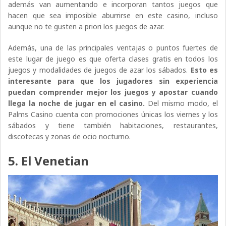
además van aumentando e incorporan tantos juegos que
hacen que sea imposible aburrirse en este casino, incluso
aunque no te gusten a priori los juegos de azar.
Además, una de las principales ventajas o puntos fuertes de
este lugar de juego es que oferta clases gratis en todos los
juegos y modalidades de juegos de azar los sábados.
Esto es
interesante para que los jugadores sin experiencia
puedan comprender mejor los juegos y apostar cuando
llega la noche de jugar en el casino.
Del mismo modo, el
Palms Casino cuenta con promociones únicas los viernes y los
sábados y tiene también habitaciones, restaurantes,
discotecas y zonas de ocio nocturno.
5. El Venetian