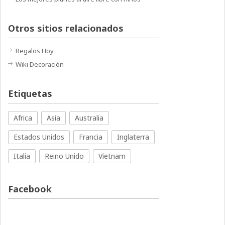
Otros sitios relacionados
Regalos Hoy
Wiki Decoración
Etiquetas
Africa
Asia
Australia
Estados Unidos
Francia
Inglaterra
Italia
Reino Unido
Vietnam
Facebook