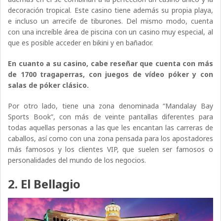
decoración tropical. Este casino tiene además su propia playa,
e incluso un arrecife de tiburones. Del mismo modo, cuenta
con una increíble área de piscina con un casino muy especial, al
que es posible acceder en bikini y en bañador.
En cuanto a su casino, cabe reseñar que cuenta con más
de 1700 tragaperras, con juegos de vídeo póker y con
salas de póker clásico.
Por otro lado, tiene una zona denominada “Mandalay Bay
Sports Book”, con más de veinte pantallas diferentes para
todas aquellas personas a las que les encantan las carreras de
caballos, así como con una zona pensada para los apostadores
más famosos y los clientes VIP, que suelen ser famosos o
personalidades del mundo de los negocios.
2. El Bellagio