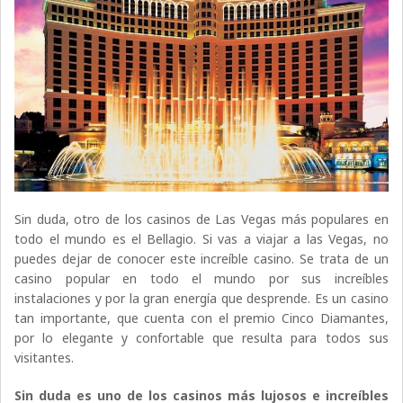
Sin duda, otro de los casinos de Las Vegas más populares en
todo el mundo es el Bellagio. Si vas a viajar a las Vegas, no
puedes dejar de conocer este increíble casino. Se trata de un
casino popular en todo el mundo por sus increíbles
instalaciones y por la gran energía que desprende. Es un casino
tan importante, que cuenta con el premio Cinco Diamantes,
por lo elegante y confortable que resulta para todos sus
visitantes.
Sin duda es uno de los casinos más lujosos e increíbles