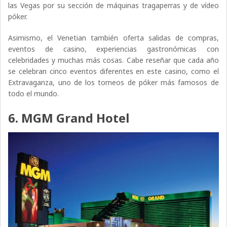
las Vegas por su sección de máquinas tragaperras y de vídeo
póker.
Asimismo, el Venetian también oferta salidas de compras,
eventos de casino, experiencias gastronómicas con
celebridades y muchas más cosas. Cabe reseñar que cada año
se celebran cinco eventos diferentes en este casino, como el
Extravaganza, uno de los torneos de póker más famosos de
todo el mundo.
6. MGM Grand Hotel