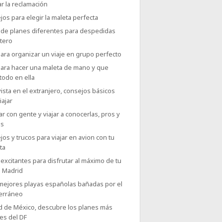
r la reclamación
os para elegir la maleta perfecta
 de planes diferentes para despedidas
tero
ara organizar un viaje en grupo perfecto
para hacer una maleta de mano y que
todo en ella
ista en el extranjero, consejos básicos
iajar
r con gente y viajar a conocerlas, pros y
as
os y trucos para viajar en avion con tu
ta
excitantes para disfrutar al máximo de tu
a Madrid
 mejores playas españolas bañadas por el
erráneo
d de México, descubre los planes más
es del DF