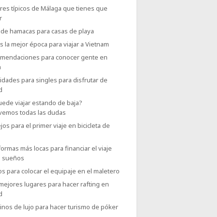
res típicos de Málaga que tienes que
r
 de hamacas para casas de playa
s la mejor época para viajar a Vietnam
omendaciones para conocer gente en
a
vidades para singles para disfrutar de
d
uede viajar estando de baja?
vemos todas las dudas
os para el primer viaje en bicicleta de
formas más locas para financiar el viaje
s sueños
os para colocar el equipaje en el maletero
mejores lugares para hacer rafting en
d
inos de lujo para hacer turismo de póker