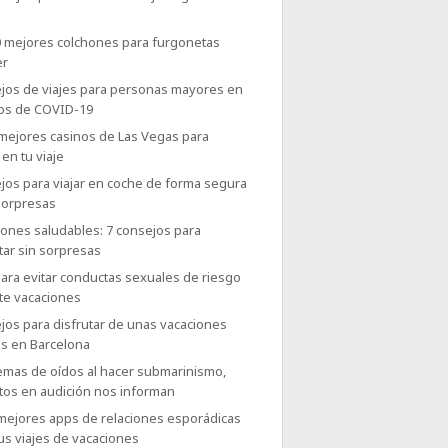
0 mejores colchones para furgonetas
er
jos de viajes para personas mayores en
os de COVID-19
 mejores casinos de Las Vegas para
 en tu viaje
jos para viajar en coche de forma segura
sorpresas
iones saludables: 7 consejos para
tar sin sorpresas
ara evitar conductas sexuales de riesgo
te vacaciones
jos para disfrutar de unas vacaciones
es en Barcelona
emas de oídos al hacer submarinismo,
tos en audición nos informan
 mejores apps de relaciones esporádicas
us viajes de vacaciones