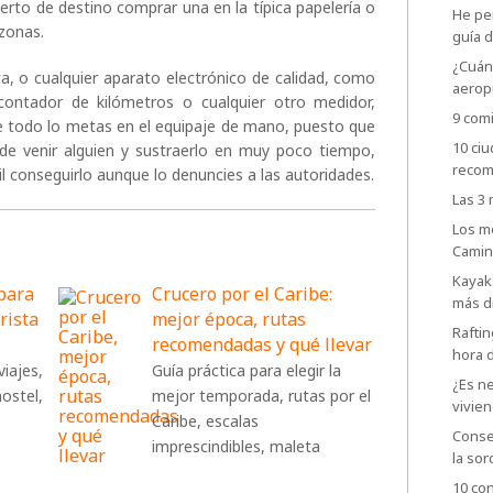
uerto de destino comprar una en la típica papelería o
He per
 zonas.
guía d
¿Cuánt
ta, o cualquier aparato electrónico de calidad, como
aerop
ontador de kilómetros o cualquier otro medidor,
9 comi
 todo lo metas en el equipaje de mano, puesto que
10 ci
puede venir alguien y sustraerlo en muy poco tiempo,
recom
il conseguirlo aunque lo denuncies a las autoridades.
Las 3
Los m
Camin
Kayak 
 para
Crucero por el Caribe:
más d
urista
mejor época, rutas
Raftin
recomendadas y qué llevar
hora 
viajes,
Guía práctica para elegir la
¿Es ne
ostel,
mejor temporada, rutas por el
vivien
Caribe, escalas
Consej
imprescindibles, maleta
la sor
10 con