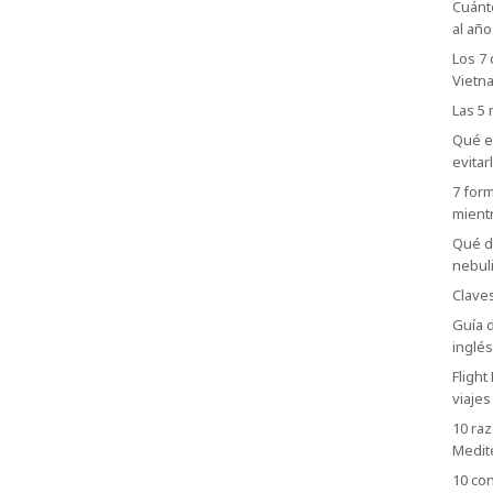
Cuánt
al añ
Los 7 
Vietn
Las 5
Qué es
evitar
7 form
mientr
Qué de
nebul
Claves
Guía d
inglés
Flight
viajes
10 raz
Medit
10 con