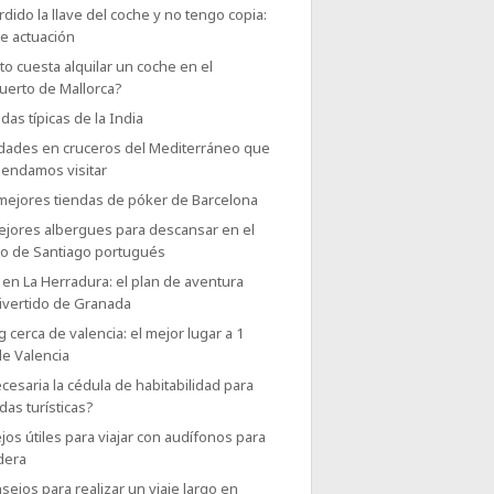
dido la llave del coche y no tengo copia:
e actuación
o cuesta alquilar un coche en el
uerto de Mallorca?
das típicas de la India
udades en cruceros del Mediterráneo que
endamos visitar
 mejores tiendas de póker de Barcelona
ejores albergues para descansar en el
o de Santiago portugués
en La Herradura: el plan de aventura
ivertido de Granada
g cerca de valencia: el mejor lugar a 1
de Valencia
cesaria la cédula de habitabilidad para
das turísticas?
os útiles para viajar con audífonos para
dera
sejos para realizar un viaje largo en