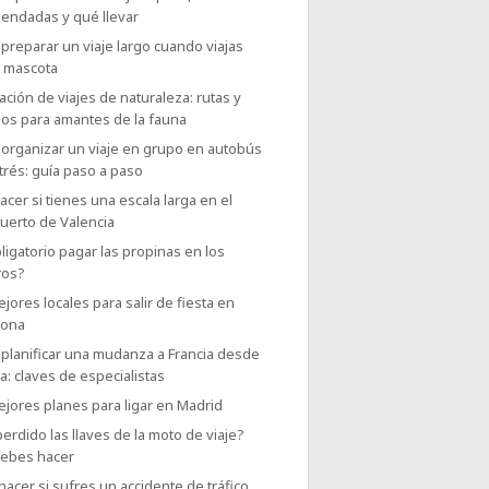
endadas y qué llevar
reparar un viaje largo cuando viajas
u mascota
ación de viajes de naturaleza: rutas y
nos para amantes de la fauna
organizar un viaje en grupo en autobús
trés: guía paso a paso
cer si tienes una escala larga en el
uerto de Valencia
ligatorio pagar las propinas en los
ros?
jores locales para salir de fiesta en
lona
planificar una mudanza a Francia desde
: claves de especialistas
jores planes para ligar en Madrid
erdido las llaves de la moto de viaje?
debes hacer
acer si sufres un accidente de tráfico