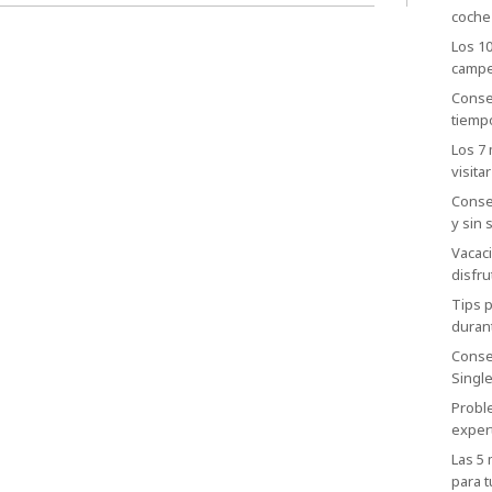
coche
Los 1
camp
Conse
tiemp
Los 7
visitar
Conse
y sin 
Vacac
disfru
Tips p
duran
Conse
Singl
Probl
exper
Las 5
para t