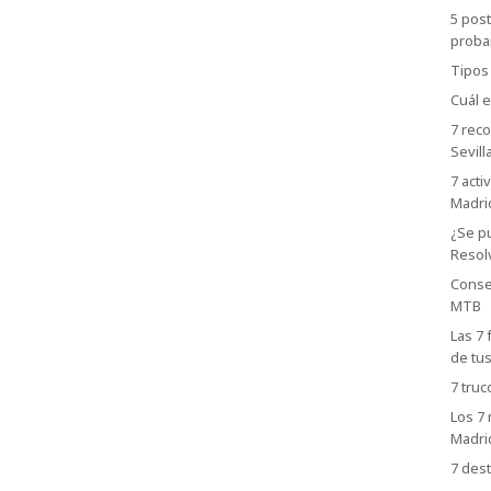
5 post
proba
Tipos
Cuál e
7 rec
Sevill
7 acti
Madri
¿Se p
Resol
Consej
MTB
Las 7 
de tu
7 truc
Los 7 
Madri
7 dest