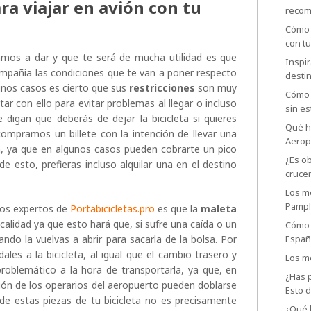
a viajar en avión con tu
recom
Cómo p
con t
mos a dar y que te será de mucha utilidad es que
Inspir
ompañía las condiciones que te van a poner respecto
desti
unos casos es cierto que sus
restricciones
son muy
Cómo 
ar con ello para evitar problemas al llegar o incluso
sin es
 digan que deberás de dejar la bicicleta si quieres
Qué ha
compramos un billete con la intención de llevar una
Aerop
ien, ya que en algunos casos pueden cobrarte un pico
¿Es ob
 esto, prefieras incluso alquilar una en el destino
cruce
Los me
Pamp
los expertos de
Portabicicletas.pro
es que la
maleta
alidad ya que esto hará que, si sufre una caída o un
Cómo 
ando la vuelvas a abrir para sacarla de la bolsa. Por
España
ales a la bicicleta, al igual que el cambio trasero y
Los me
roblemático a la hora de transportarla, ya que, en
¿Has p
ión de los operarios del aeropuerto pueden doblarse
Esto 
de estas piezas de tu bicicleta no es precisamente
¿Qué h