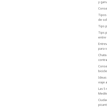
y gana
Consej
Tipos
de sol
Tips p
Tips 
entre 
Entrev
para v
Chatea
contr
Consej
bicicle
Ideas 
viaje 
Las 5
Medit
Ciuda
picant