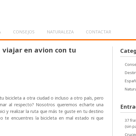
s
A
CONSEJOS
NATURALEZA
CONTACTAR
 viajar en avion con tu
Categ
Conse
Desti
Españ
Natur
u bicicleta a otra ciudad o incluso a otro país, pero
mar al respecto? Nosotros queremos echarte una
Entra
ci y realizar la ruta que más te guste en tu destino
to te encuentres la bicicleta en mal estado ni que
37 fra
(sin p
Crucer