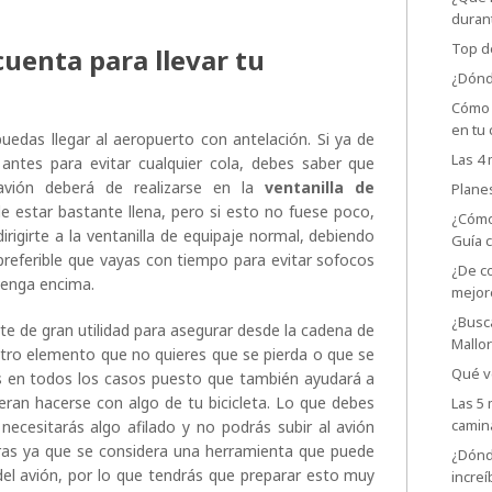
duran
Top d
cuenta para llevar tu
¿Dónd
Cómo 
en tu 
puedas llegar al aeropuerto con antelación. Si ya de
Las 4
a antes para evitar cualquier cola, debes saber que
avión deberá de realizarse en la
ventanilla de
Planes
le estar bastante llena, pero si esto no fuese poco,
¿Cómo
rigirte a la ventanilla de equipaje normal, debiendo
Guía 
preferible que vayas con tiempo para evitar sofocos
¿De c
venga encima.
mejor
¿Busc
e de gran utilidad para asegurar desde la cadena de
Mallo
otro elemento que no quieres que se pierda o que se
Qué ve
es en todos los casos puesto que también ayudará a
ieran hacerse con algo de tu bicicleta. Lo que debes
Las 5 
camin
necesitarás algo afilado y no podrás subir al avión
ras ya que se considera una herramienta que puede
¿Dónd
del avión, por lo que tendrás que preparar esto muy
incre