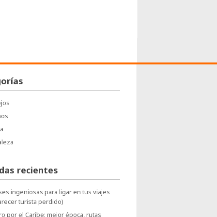
orías
jos
nos
a
aleza
das recientes
ses ingeniosas para ligar en tus viajes
arecer turista perdido)
o por el Caribe: mejor época, rutas