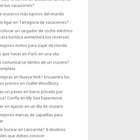
te tus vacaciones?
e cruceros más lujosos del mundo
e ligar en Tarragona de vacaciones?
colocar un cargador de coche eléctrico
casa turística aumentará tus reservas
 mejores motos para viajar de Honda
 que hacer en París en una cita
 comunicarse dentro de un crucero?
completa
ompras en Nueva York? Encuentra los
es precios en Outlet Woodbury
as un paseo en barco privado por
rca? Confía en My Sea Experience
r en Ajaccio en un día de crucero
mejores marcas de zapatillas para
ar
e bucear en Lanzarote? 6 destinos
íbles que debes conocer