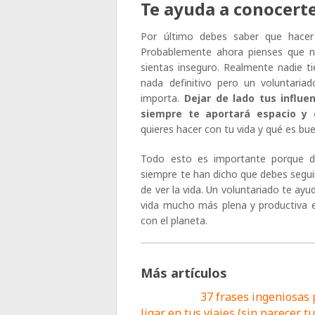
Te ayuda a conocert
Por último debes saber que hacer
Probablemente ahora pienses que no
sientas inseguro. Realmente nadie t
nada definitivo pero un voluntari
importa.
Dejar de lado tus influe
siempre te aportará espacio y 
quieres hacer con tu vida y qué es bue
Todo esto es importante porque de
siempre te han dicho que debes segui
de ver la vida. Un voluntariado te ayu
vida mucho más plena y productiva e
con el planeta.
Más artículos
37 frases ingeniosas
ligar en tus viajes (sin parecer t