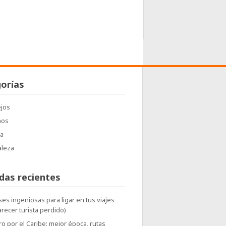
orías
jos
nos
a
aleza
das recientes
ses ingeniosas para ligar en tus viajes
arecer turista perdido)
o por el Caribe: mejor época, rutas