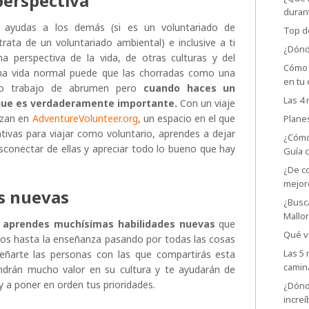
perspectiva
duran
o ayudas a los demás (si es un voluntariado de
Top d
 trata de un voluntariado ambiental) e inclusive a ti
¿Dónd
 perspectiva de la vida, de otras culturas y del
Cómo 
na vida normal puede que las chorradas como una
en tu 
evo trabajo de abrumen pero
cuando haces un
Las 4
 que es verdaderamente importante.
Con un viaje
izan en
AdventureVolunteer.org
, un espacio en el que
Planes
tivas para viajar como voluntario, aprendes a dejar
¿Cómo
sconectar de ellas y apreciar todo lo bueno que hay
Guía 
¿De c
mejor
s nuevas
¿Busc
Mallo
o
aprendes muchísimas habilidades nuevas
que
Qué ve
tos hasta la enseñanza pasando por todas las cosas
Las 5 
señarte las personas con las que compartirás esta
camin
ndrán mucho valor en su cultura y te ayudarán de
y a poner en orden tus prioridades.
¿Dónd
incre