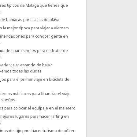
res típicos de Málaga que tienes que
r
 de hamacas para casas de playa
s la mejor época para viajar a Vietnam
omendaciones para conocer gente en
a
vidades para singles para disfrutar de
d
uede viajar estando de baja?
vemos todas las dudas
os para el primer viaje en bicicleta de
formas más locas para financiar el viaje
s sueños
os para colocar el equipaje en el maletero
mejores lugares para hacer rafting en
d
inos de lujo para hacer turismo de póker