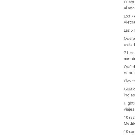
Cuánt
al añ
Los 7 
Vietn
Las 5
Qué es
evitar
7 form
mientr
Qué de
nebul
Claves
Guía d
inglés
Flight
viajes
10 raz
Medit
10 con