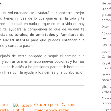
e
He per
guía d
 un voluntariado te ayudará a conocerte mejor.
¿Cuánt
 tienes ni idea de lo que quieres en la vida y te
aerop
iene seguridad en nada porque en esta vida no hay
9 comi
ado te ayudará a comprender lo que de verdad te
10 ci
ncias culturales, de amistades y familiares de
recom
claridad mental
para que puedas entender qué
Las 3
no y correcto para ti.
Los m
jarás de verte obligado a seguir el camino que
Camin
r y abrirás tu mente hacia nuevas opciones y formas
Kayak 
da a decir adiós a las presiones para decir hora a una
más d
n línea con la ayuda a los demás y la colaboración
Raftin
hora 
¿Es ne
vivien
Consej
la sor
 para
Crucero por el Caribe:
urista
mejor época, rutas
10 con