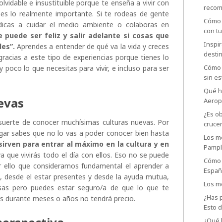
lvidable e insustituible porque te enseña a vivir con
recom
 es lo realmente importante. Si te rodeas de gente
Cómo p
icas a cuidar el medio ambiente o colaboras en
con t
puede ser feliz y salir adelante si cosas que
Inspir
es”.
Aprendes a entender de qué va la vida y creces
desti
racias a este tipo de experiencias porque tienes lo
Cómo 
poco lo que necesitas para vivir, e incluso para ser
sin es
Qué ha
evas
Aerop
¿Es ob
 suerte de conocer muchísimas culturas nuevas. Por
cruce
gar sabes que no lo vas a poder conocer bien hasta
Los me
sirven para entrar al máximo en la cultura y en
Pamp
a que vivirás todo el día con ellos. Eso no se puede
Cómo 
or ello que consideramos fundamental el aprender a
España
a, desde el estar presentes y desde la ayuda mutua,
Los me
sas pero puedes estar seguro/a de que lo que te
¿Has p
s durante meses o años no tendrá precio.
Esto 
¿Qué h