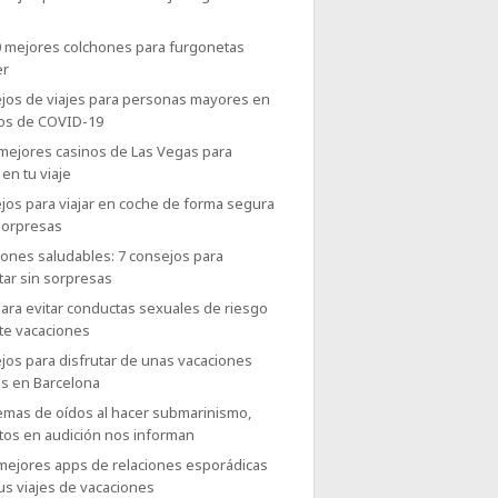
0 mejores colchones para furgonetas
er
jos de viajes para personas mayores en
os de COVID-19
 mejores casinos de Las Vegas para
 en tu viaje
jos para viajar en coche de forma segura
sorpresas
iones saludables: 7 consejos para
tar sin sorpresas
ara evitar conductas sexuales de riesgo
te vacaciones
jos para disfrutar de unas vacaciones
es en Barcelona
emas de oídos al hacer submarinismo,
tos en audición nos informan
 mejores apps de relaciones esporádicas
us viajes de vacaciones