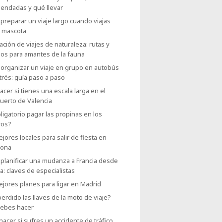
endadas y qué llevar
reparar un viaje largo cuando viajas
u mascota
ación de viajes de naturaleza: rutas y
nos para amantes de la fauna
organizar un viaje en grupo en autobús
trés: guía paso a paso
cer si tienes una escala larga en el
uerto de Valencia
ligatorio pagar las propinas en los
ros?
jores locales para salir de fiesta en
lona
planificar una mudanza a Francia desde
: claves de especialistas
jores planes para ligar en Madrid
erdido las llaves de la moto de viaje?
debes hacer
acer si sufres un accidente de tráfico