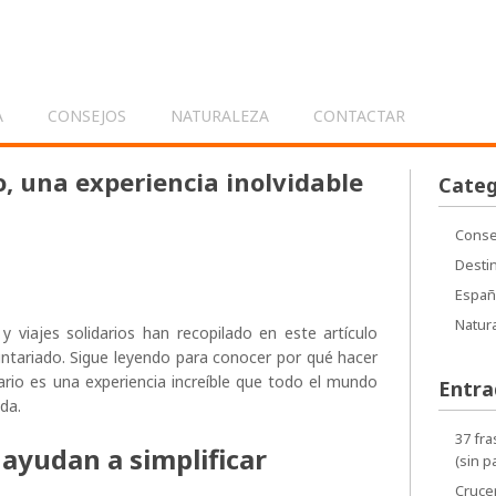
s
A
CONSEJOS
NATURALEZA
CONTACTAR
o, una experiencia inolvidable
Categ
Conse
Desti
Españ
Natur
 viajes solidarios han recopilado en este artículo
ntariado. Sigue leyendo para conocer por qué hacer
ario es una experiencia increíble que todo el mundo
Entra
ida.
37 fra
 ayudan a simplificar
(sin p
Crucer