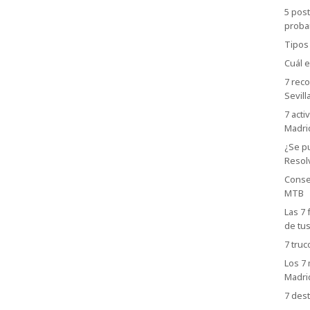
5 post
proba
Tipos
Cuál e
7 rec
Sevill
7 acti
Madri
¿Se p
Resol
Consej
MTB
Las 7 
de tu
7 truc
Los 7 
Madri
7 dest