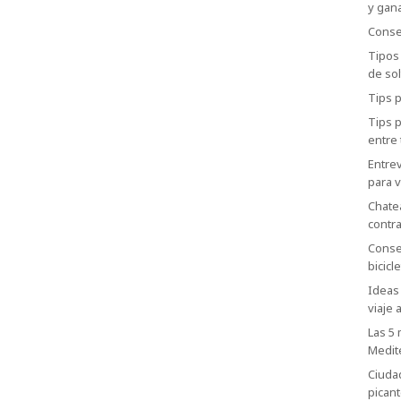
y gana
Consej
Tipos
de sol
Tips p
Tips 
entre 
Entrev
para v
Chatea
contr
Consej
bicicle
Ideas 
viaje 
Las 5
Medit
Ciuda
picant