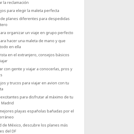
r la reclamación
os para elegir la maleta perfecta
 de planes diferentes para despedidas
tero
ara organizar un viaje en grupo perfecto
para hacer una maleta de mano y que
todo en ella
ista en el extranjero, consejos básicos
iajar
r con gente y viajar a conocerlas, pros y
as
os y trucos para viajar en avion con tu
ta
excitantes para disfrutar al máximo de tu
a Madrid
 mejores playas españolas bañadas por el
erráneo
d de México, descubre los planes más
es del DF