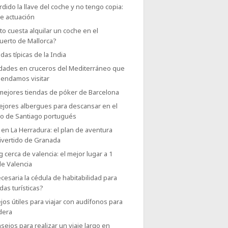
dido la llave del coche y no tengo copia:
e actuación
o cuesta alquilar un coche en el
uerto de Mallorca?
das típicas de la India
udades en cruceros del Mediterráneo que
endamos visitar
 mejores tiendas de póker de Barcelona
ejores albergues para descansar en el
o de Santiago portugués
en La Herradura: el plan de aventura
ivertido de Granada
g cerca de valencia: el mejor lugar a 1
de Valencia
cesaria la cédula de habitabilidad para
das turísticas?
os útiles para viajar con audífonos para
dera
sejos para realizar un viaje largo en