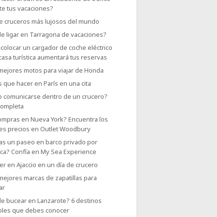
te tus vacaciones?
e cruceros más lujosos del mundo
e ligar en Tarragona de vacaciones?
colocar un cargador de coche eléctrico
casa turística aumentará tus reservas
 mejores motos para viajar de Honda
 que hacer en París en una cita
 comunicarse dentro de un crucero?
completa
ompras en Nueva York? Encuentra los
es precios en Outlet Woodbury
as un paseo en barco privado por
rca? Confía en My Sea Experience
r en Ajaccio en un día de crucero
mejores marcas de zapatillas para
ar
e bucear en Lanzarote? 6 destinos
íbles que debes conocer