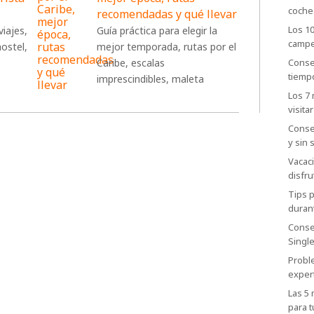
coche
recomendadas y qué llevar
Los 1
viajes,
Guía práctica para elegir la
camp
ostel,
mejor temporada, rutas por el
Caribe, escalas
Conse
tiemp
imprescindibles, maleta
Los 7
visitar
Conse
y sin 
Vacac
disfru
Tips p
duran
Conse
Singl
Probl
exper
Las 5
para t