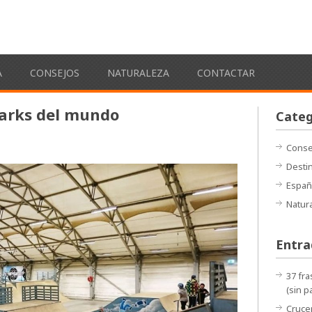
s
A
CONSEJOS
NATURALEZA
CONTACTAR
parks del mundo
Categ
Conse
Desti
Españ
Natur
Entra
37 fra
(sin p
Crucer