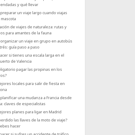
endadas y qué llevar
reparar un viaje largo cuando viajas
u mascota
ación de viajes de naturaleza: rutas y
nos para amantes de la fauna
organizar un viaje en grupo en autobús
trés: guía paso a paso
cer si tienes una escala larga en el
uerto de Valencia
ligatorio pagar las propinas en los
ros?
jores locales para salir de fiesta en
lona
planificar una mudanza a Francia desde
: claves de especialistas
jores planes para ligar en Madrid
erdido las llaves de la moto de viaje?
debes hacer
acer si sufres un accidente de tráfico