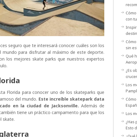
recom
Cómo p
con t
Inspir
desti
Cómo 
nces seguro que te interesará conocer cuáles son los
sin es
l mundo para disfrutar al máximo de este deporte.
Qué ha
son los mejores skate parks que nuestros expertos
Aerop
ulo.
¿Es ob
cruce
lorida
Los me
Pamp
ta Florida para conocer uno de los skateparks que
 famoso del mundo.
Este increíble skatepark data
Cómo 
España
cado en la ciudad de Jacksonville.
Además de
 también tiene un práctico campamento para que los
Los me
l skate.
¿Has p
Esto 
glaterra
¿Qué h