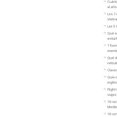
Cuánt
al añ
Los 7 
Vietn
Las 5
Qué es
evitar
7 form
mientr
Qué de
nebul
Claves
Guía d
inglés
Flight
viajes
10 raz
Medit
10 con