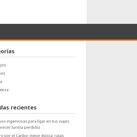
orías
jos
nos
a
aleza
das recientes
ses ingeniosas para ligar en tus viajes
arecer turista perdido)
o por el Caribe: mejor época, rutas