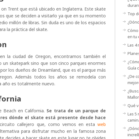
duran
on Trent que está ubicado en Inglaterra. Este skate
Top d
os que se deciden a visitarlo ya que en su momento
¿Dónd
dio millón de libras. Sin duda es uno de los espacios
a la práctica del skate.
Cómo 
en tu 
on
Las 4
Planes
en la ciudad de Oregon, encontramos también el
¿Cómo
lo un skatepark sino que son cinco parques enormes
Guía 
 por los dueños de Dreamland, que es el parque más
¿De c
Oregon. Además todos los años se remodela con
mejor
a año es totalmente nuevo.
¿Busc
fornia
Mallo
Qué ve
e Beach en California.
Se
trata de un parque de
Las 5 
ares dónde el skate está presente desde hace
camin
 circuito callejero que, como vemos en esta
web
¿Dónd
lternativa para disfrutar mucho en la famosa zona
incre
te decides a hacer skate en este lugar no te olvides