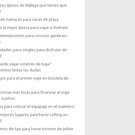
res típicos de Málaga que tienes que
r
 de hamacas para casas de playa
s la mejor época para viajar a Vietnam
omendaciones para conocer gente en
a
vidades para singles para disfrutar de
d
uede viajar estando de baja?
vemos todas las dudas
os para el primer viaje en bicicleta de
formas más locas para financiar el viaje
s sueños
os para colocar el equipaje en el maletero
mejores lugares para hacer rafting en
d
inos de lujo para hacer turismo de póker