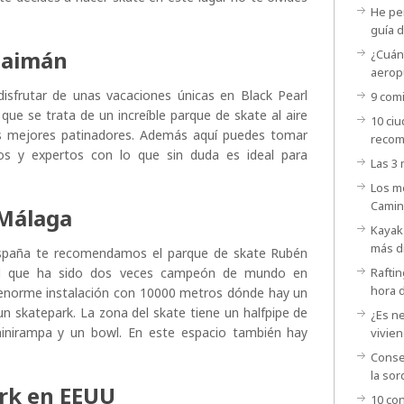
He per
guía d
 Caimán
¿Cuánt
aerop
disfrutar de unas vacaciones únicas en Black Pearl
9 comi
que se trata de un increíble parque de skate al aire
10 ci
los mejores patinadores. Además aquí puedes tomar
recom
dios y expertos con lo que sin duda es ideal para
Las 3
Los m
Camin
 Málaga
Kayak 
más d
n España te recomendamos el parque de skate Rubén
l que ha sido dos veces campeón de mundo en
Raftin
hora 
enorme instalación con 10000 metros dónde hay un
un skatepark. La zona del skate tiene un halfpipe de
¿Es ne
inirampa y un bowl. En este espacio también hay
vivien
Consej
la sor
ark en EEUU
10 con