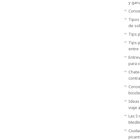
y gana
Consej
Tipos
de sol
Tips p
Tips 
entre 
Entrev
para v
Chatea
contr
Consej
bicicle
Ideas 
viaje 
Las 5
Medit
Ciuda
picant