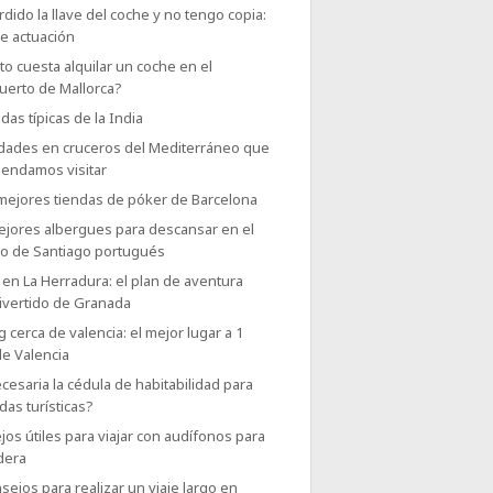
dido la llave del coche y no tengo copia:
e actuación
o cuesta alquilar un coche en el
uerto de Mallorca?
das típicas de la India
udades en cruceros del Mediterráneo que
endamos visitar
 mejores tiendas de póker de Barcelona
ejores albergues para descansar en el
o de Santiago portugués
en La Herradura: el plan de aventura
ivertido de Granada
g cerca de valencia: el mejor lugar a 1
de Valencia
cesaria la cédula de habitabilidad para
das turísticas?
os útiles para viajar con audífonos para
dera
sejos para realizar un viaje largo en