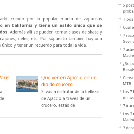
5 post
proba
arkt creado por la popular marca de zapatillas
Tipos
 en California y tiene un estilo único que se
Cuál e
dos.
Además allí se pueden tomar clases de skate y
7 rec
cajones, rieles, etc. Por supuesto también hay una
Sevill
 único y tener un recuerdo para toda la vida.
7 acti
Madri
¿Se p
Resol
París
Qué ver en Ajaccio en un
Consej
MTB
día de crucero
la
Si vas a disfrutar de la belleza
Las 7 
de tu
 de
de Ajaccio a través de un
crucero, estás de
7 truc
Los 7 
Madri
7 dest