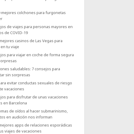
0 mejores colchones para furgonetas
er
jos de viajes para personas mayores en
os de COVID-19
 mejores casinos de Las Vegas para
 en tu viaje
jos para viajar en coche de forma segura
sorpresas
iones saludables: 7 consejos para
tar sin sorpresas
ara evitar conductas sexuales de riesgo
te vacaciones
jos para disfrutar de unas vacaciones
es en Barcelona
emas de oídos al hacer submarinismo,
tos en audición nos informan
 mejores apps de relaciones esporádicas
us viajes de vacaciones