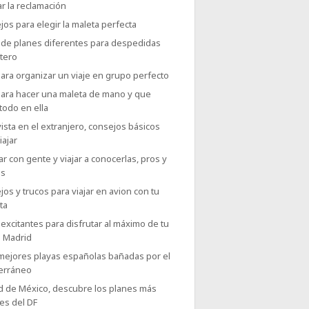
r la reclamación
os para elegir la maleta perfecta
 de planes diferentes para despedidas
tero
ara organizar un viaje en grupo perfecto
para hacer una maleta de mano y que
todo en ella
ista en el extranjero, consejos básicos
iajar
r con gente y viajar a conocerlas, pros y
as
os y trucos para viajar en avion con tu
ta
excitantes para disfrutar al máximo de tu
a Madrid
 mejores playas españolas bañadas por el
erráneo
d de México, descubre los planes más
es del DF