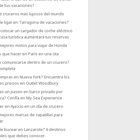
te tus vacaciones?
e cruceros más lujosos del mundo
e ligar en Tarragona de vacaciones?
colocar un cargador de coche eléctrico
casa turística aumentará tus reservas
 mejores motos para viajar de Honda
 que hacer en París en una cita
 comunicarse dentro de un crucero?
completa
ompras en Nueva York? Encuentra los
es precios en Outlet Woodbury
as un paseo en barco privado por
rca? Confía en My Sea Experience
r en Ajaccio en un día de crucero
mejores marcas de zapatillas para
ar
e bucear en Lanzarote? 6 destinos
íbles que debes conocer