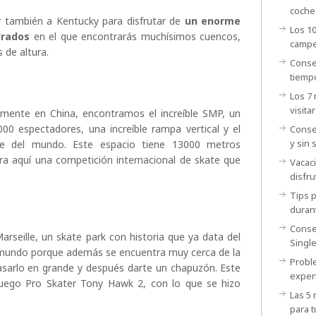
coche
r también a Kentucky para disfrutar de
un enorme
Los 1
drados
en el que encontrarás muchísimos cuencos,
camp
s de altura.
Conse
tiemp
Los 7
visitar
amente en China, encontramos el increíble SMP, un
00 espectadores, una increíble rampa vertical y el
Conse
y sin 
de del mundo. Este espacio tiene 13000 metros
ra aquí una competición internacional de skate que
Vacac
disfru
Tips p
duran
Conse
seille, un skate park con historia que ya data del
Singl
l mundo porque además se encuentra muy cerca de la
Probl
 pasarlo en grande y después darte un chapuzón. Este
exper
juego Pro Skater Tony Hawk 2, con lo que se hizo
Las 5
para t